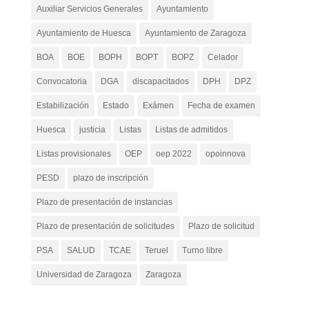
Auxiliar Servicios Generales
Ayuntamiento
Ayuntamiento de Huesca
Ayuntamiento de Zaragoza
BOA
BOE
BOPH
BOPT
BOPZ
Celador
Convocatoria
DGA
discapacitados
DPH
DPZ
Estabilización
Estado
Exámen
Fecha de examen
Huesca
justicia
Listas
Listas de admitidos
Listas provisionales
OEP
oep 2022
opoinnova
PESD
plazo de inscripción
Plazo de presentación de instancias
Plazo de presentación de solicitudes
Plazo de solicitud
PSA
SALUD
TCAE
Teruel
Turno libre
Universidad de Zaragoza
Zaragoza