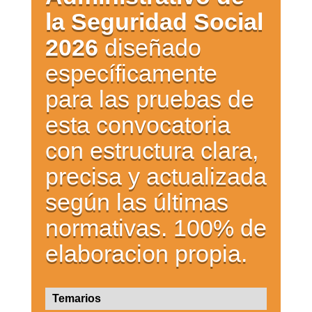
la Seguridad Social
2026
diseñado
específicamente
para las pruebas de
esta convocatoria
con estructura clara,
precisa y actualizada
según las últimas
normativas. 100% de
elaboracion propia.
Temarios