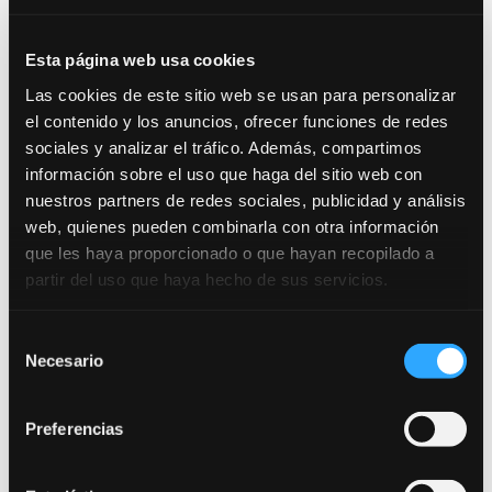
funciones. Los servicios comunes de
los ministerios. Órganos territoriales.
Esta página web usa cookies
La Administración del Estado en el
exterior.
Las cookies de este sitio web se usan para personalizar
el contenido y los anuncios, ofrecer funciones de redes
La organización territorial del
sociales y analizar el tráfico. Además, compartimos
Estado
: Las Comunidades
información sobre el uso que haga del sitio web con
Autónomas. Los Estatutos de
nuestros partners de redes sociales, publicidad y análisis
Autonomía. La delimitación de
web, quienes pueden combinarla con otra información
competencias entre el Estado y las
que les haya proporcionado o que hayan recopilado a
Comunidades Autónomas en la
partir del uso que haya hecho de sus servicios.
Constitución y en los Estatutos de
Autonomía. La Administración local:
Selección
el municipio y la provincia.
Necesario
de
Las Instituciones de la Unión
consentimiento
Europea
: El Consejo, el Parlamento
Preferencias
Europeo, la Comisión, el Tribunal de
Justicia.