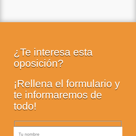
¿Te interesa esta
oposición?
¡Rellena el formulario y
te informaremos de
todo!