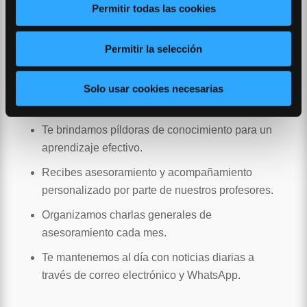
Simulamos bloques de examen para reproducir
Permitir todas las cookies
fielmente el oficial.
Preparamos psicotécnicos e informática para
Permitir la selección
las oposiciones que lo requieran.
Te proporcionamos clases sobre procedimiento
Solo usar cookies necesarias
administrativo.
Te brindamos píldoras de conocimiento para un
aprendizaje efectivo.
Recibes asesoramiento y acompañamiento
personalizado por parte de nuestros profesores.
Organizamos charlas generales de
asesoramiento cada mes.
Te mantenemos al día con noticias diarias a
través de correo electrónico y WhatsApp.