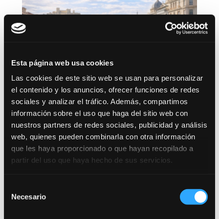
Esta página web usa cookies
Las cookies de este sitio web se usan para personalizar
el contenido y los anuncios, ofrecer funciones de redes
Diputación Provincial de Huesca. OEP 2026
sociales y analizar el tráfico. Además, compartimos
información sobre el uso que haga del sitio web con
nuestros partners de redes sociales, publicidad y análisis
web, quienes pueden combinarla con otra información
que les haya proporcionado o que hayan recopilado a
partir del uso que haya hecho de sus servicios.
Selección
Necesario
de
consentimiento