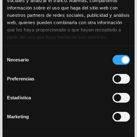
sociales y analizar el tráfico. Además, compartimos
información sobre el uso que haga del sitio web con
nuestros partners de redes sociales, publicidad y análisis
web, quienes pueden combinarla con otra información
que les haya proporcionado o que hayan recopilado a
partir del uso que haya hecho de sus servicios.
Selección
Necesario
de
consentimiento
Preferencias
Estadística
Listas definitivas y fecha de examen para
Marketing
Auxiliar Estado
Listas definitivas y fecha de examen para Auxiliar
Estado Se ha publicado en el INAP, la lista definitiva de