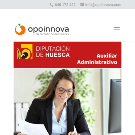
649 172 422
info@opoinnova.com