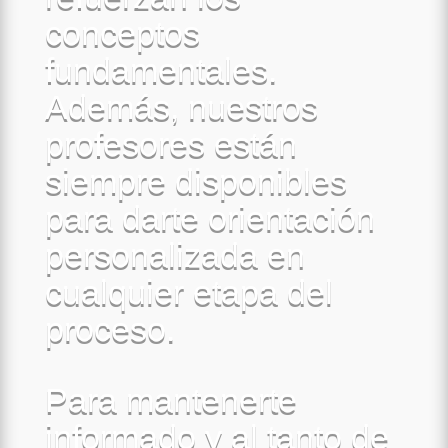
conceptos
fundamentales.
Además, nuestros
profesores están
siempre disponibles
para darte orientación
personalizada en
cualquier etapa del
proceso.
Para mantenerte
informado y al tanto de