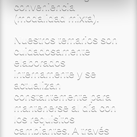
conveniencia
(modalidad mixta).
Nuestros temarios son
cuidadosamente
elaborados
internamente y se
actualizan
constantemente para
mantenerse al día con
los requisitos
cambiantes. A través