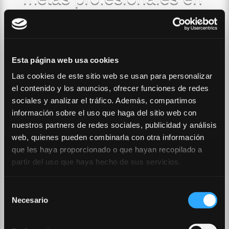
el ámbito de la
administración pública.
Reconocemos
Esta página web usa cookies
plenamente la
Las cookies de este sitio web se usan para personalizar
importancia de
el contenido y los anuncios, ofrecer funciones de redes
sociales y analizar el tráfico. Además, compartimos
asegurar tu posición en
información sobre el uso que haga del sitio web con
la administración
nuestros partners de redes sociales, publicidad y análisis
web, quienes pueden combinarla con otra información
pública y estamos
que les haya proporcionado o que hayan recopilado a
partir del uso que haya hecho de sus servicios.
comprometidos a
garantizar que
Selección
Necesario
alcances ese objetivo
de
consentimiento
con éxito.