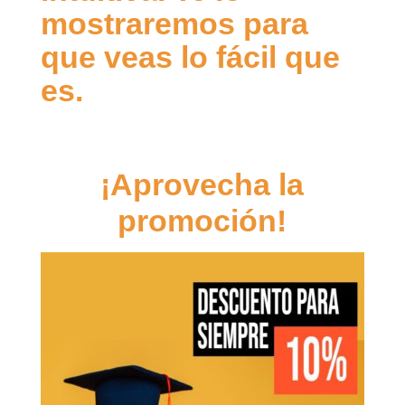
mostraremos para
que veas lo fácil que
es.
¡Aprovecha la
promoción!