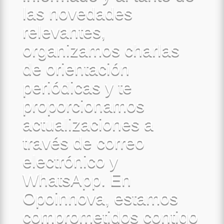
las novedades
relevantes,
organizamos charlas
de orientación
periódicas y te
proporcionamos
actualizaciones a
través de correo
electrónico y
WhatsApp. En
Opoinnova, estamos
comprometidos contigo