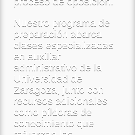
proceso de oposición.
Nuestro programa de
preparación abarca
clases especializadas
en auxiliar
administrativo de la
Universidad de
Zaragoza, junto con
recursos adicionales
como píldoras de
conocimiento que
refuerzan los