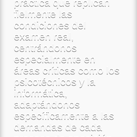
práctica que replican
fielmente las
condiciones del
examen real,
centrándonos
especialmente en
áreas críticas como los
psicotécnicos y la
informática,
adaptándonos
específicamente a las
demandas de cada