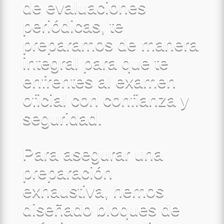
de evaluaciones
periódicas, te
preparamos de manera
integral para que te
enfrentes al examen
oficial con confianza y
seguridad.
Para asegurar una
preparación
exhaustiva, hemos
diseñado bloques de