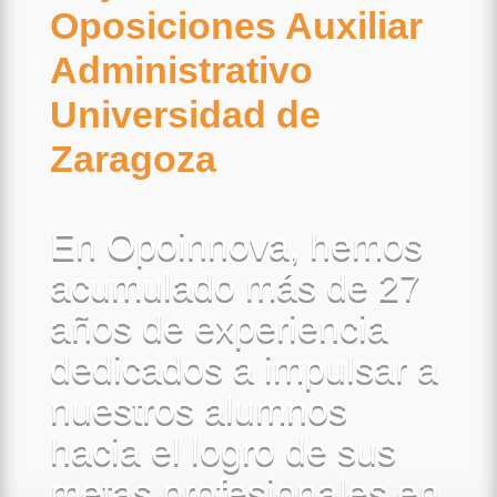
Oposiciones Auxiliar
Administrativo
Universidad de
Zaragoza
En Opoinnova, hemos
acumulado más de 27
años de experiencia
dedicados a impulsar a
nuestros alumnos
hacia el logro de sus
metas profesionales en