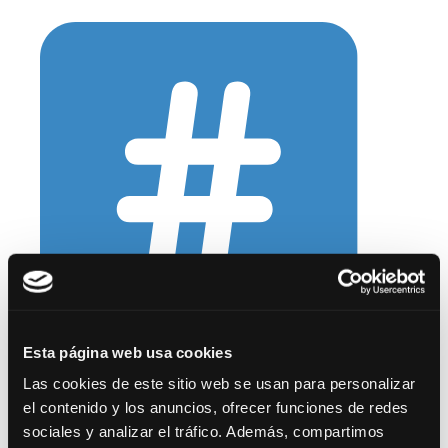
Esta página web usa cookies
Si quieres más información sobre esta
Las cookies de este sitio web se usan para personalizar
oferta o te interesa recibir este tipo de
el contenido y los anuncios, ofrecer funciones de redes
noticias, pídenoslo más abajo.
sociales y analizar el tráfico. Además, compartimos