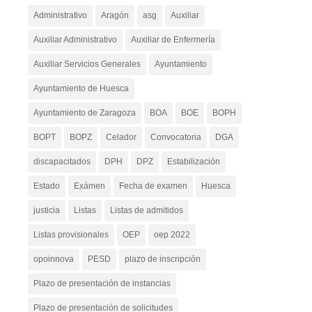
Administrativo
Aragón
asg
Auxiliar
Auxiliar Administrativo
Auxiliar de Enfermería
Auxiliar Servicios Generales
Ayuntamiento
Ayuntamiento de Huesca
Ayuntamiento de Zaragoza
BOA
BOE
BOPH
BOPT
BOPZ
Celador
Convocatoria
DGA
discapacitados
DPH
DPZ
Estabilización
Estado
Exámen
Fecha de examen
Huesca
justicia
Listas
Listas de admitidos
Listas provisionales
OEP
oep 2022
opoinnova
PESD
plazo de inscripción
Plazo de presentación de instancias
Plazo de presentación de solicitudes