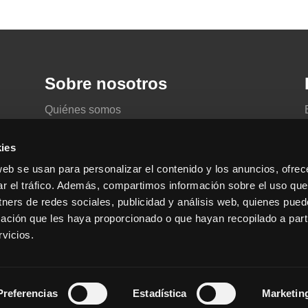
Sobre nosotros
Quiénes somos
Aviso legal y Privacidad
ies
web se usan para personalizar el contenido y los anuncios, ofrec
ar el tráfico. Además, compartimos información sobre el uso que
tners de redes sociales, publicidad y análisis web, quienes pue
ación que les haya proporcionado o que hayan recopilado a parti
vicios.
Preferencias
Estadística
Marketin
b Zaragoza
Café con Web