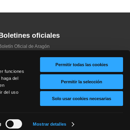
Boletines oficiales
Boletín Oficial de Aragón
Boletín Oficial del Estado
Boletín Oficial de la Provincia de Zaragoza
Permitir todas las cookies
er funciones
 haga del
Permitir la selección
den
r del uso
Solo usar cookies necesarias
g
Mostrar detalles