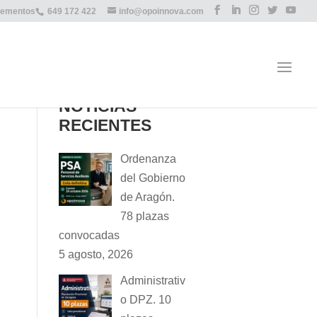
lementos
649 172 422
info@opoinnova.com
NOTICIAS
RECIENTES
Ordenanza
del Gobierno
de Aragón.
78 plazas
convocadas
5 agosto, 2026
Administrativ
o DPZ. 10