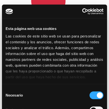
Esta página web usa cookies
Las cookies de este sitio web se usan para personalizar
el contenido y los anuncios, ofrecer funciones de redes
sociales y analizar el tráfico. Además, compartimos
información sobre el uso que haga del sitio web con
nuestros partners de redes sociales, publicidad y análisis
Lugares de examen
web, quienes pueden combinarla con otra información
que les haya proporcionado o que hayan recopilado a
El ejercicio se celebrará el
24 de octubre
partir del uso que haya hecho de sus servicios.
de 2026, a las 10:00 horas
, en llamamiento
único, en las siguientes sedes:
Selección
Necesario
de
Huesca
consentimiento