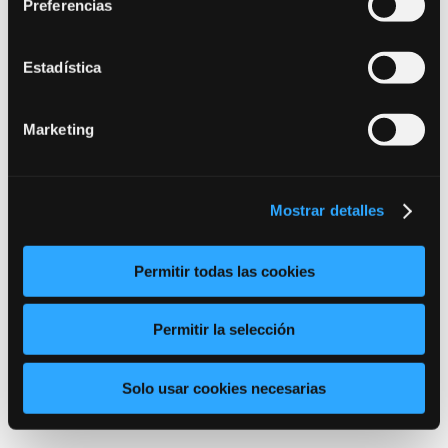
Preferencias
IES Pirámide
, carretera de Cuarte, s/n.
Estadística
Escuela Politécnica Superior
, carretera
de Cuarte, s/n.
Marketing
Teruel
Mostrar detalles
Escuela Universitaria Politécnica
, calle
Atarazana, 2.
Permitir todas las cookies
Facultad de Ciencias Sociales y
Permitir la selección
Humanas
, calle Ciudad Escolar, 4.
Edificio de Bellas Artes
, calle Ciudad
Solo usar cookies necesarias
Escolar.