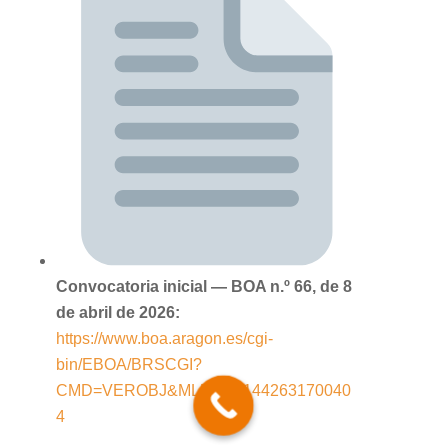
Convocatoria inicial — BOA n.º 66, de 8
de abril de 2026:
https://www.boa.aragon.es/cgi-
bin/EBOA/BRSCGI?
CMD=VEROBJ&MLKOB=144263170040
4