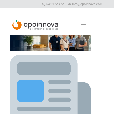
649 172 422
info@opoinnova.com