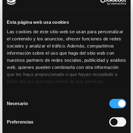
Esta página web usa cookies
INFORMACIÓN SOBRE PROTECCIÓN DE
Las cookies de este sitio web se usan para personalizar
DATOS DE ESPACIO INNOVA
el contenido y los anuncios, ofrecer funciones de redes
OPOSICIONES, S.L.
sociales y analizar el tráfico. Además, compartimos
Finalidades:
Responder a sus solicitudes y
información sobre el uso que haga del sitio web con
remitirle información comercial de nuestros
nuestros partners de redes sociales, publicidad y análisis
web, quienes pueden combinarla con otra información
productos y servicios, incluso por correo
que les haya proporcionado o que hayan recopilado a
electrónico.
partir del uso que haya hecho de sus servicios.
Legitimación:
Consentimiento del interesado.
Destinatarios:
No están previstas cesiones de
Selección
datos.
Necesario
de
Derechos:
Puede retirar su consentimiento en
consentimiento
cualquier momento, así como acceder,
Preferencias
rectificar, suprimir sus datos y demás derechos
en
administracion@opoinnova.com
.