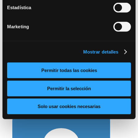
Información adicional:
Puede ampliar la
Estadística
información
aquí
.
Marketing
Enlace a la publicación oficial:
Mostrar detalles
? CONSULTA TODA LA INFORMACIÓN
EN LA PUBLICACIÓN OFICIAL
Permitir todas las cookies
Permitir la selección
←
OEP 2022 | Administración General de la C.A.
Solo usar cookies necesarias
de Aragón