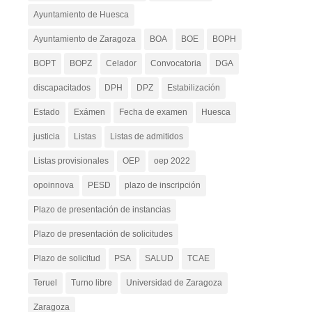
Ayuntamiento de Huesca
Ayuntamiento de Zaragoza
BOA
BOE
BOPH
BOPT
BOPZ
Celador
Convocatoria
DGA
discapacitados
DPH
DPZ
Estabilización
Estado
Exámen
Fecha de examen
Huesca
justicia
Listas
Listas de admitidos
Listas provisionales
OEP
oep 2022
opoinnova
PESD
plazo de inscripción
Plazo de presentación de instancias
Plazo de presentación de solicitudes
Plazo de solicitud
PSA
SALUD
TCAE
Teruel
Turno libre
Universidad de Zaragoza
Zaragoza