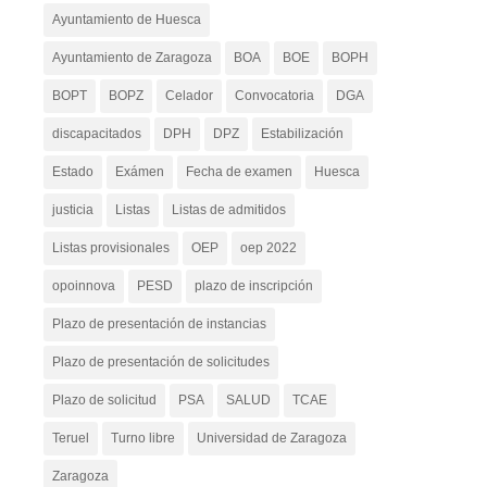
Ayuntamiento de Huesca
Ayuntamiento de Zaragoza
BOA
BOE
BOPH
BOPT
BOPZ
Celador
Convocatoria
DGA
discapacitados
DPH
DPZ
Estabilización
Estado
Exámen
Fecha de examen
Huesca
justicia
Listas
Listas de admitidos
Listas provisionales
OEP
oep 2022
opoinnova
PESD
plazo de inscripción
Plazo de presentación de instancias
Plazo de presentación de solicitudes
Plazo de solicitud
PSA
SALUD
TCAE
Teruel
Turno libre
Universidad de Zaragoza
Zaragoza