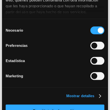
web, quienes pueden combinarla con otra información
información!
que les haya proporcionado o que hayan recopilado a
partir del uso que haya hecho de sus servicios.
Selección
Necesario
de
consentimiento
Preferencias
Estadística
Desde dónde nos escribes (requerido):
Marketing
Mostrar detalles