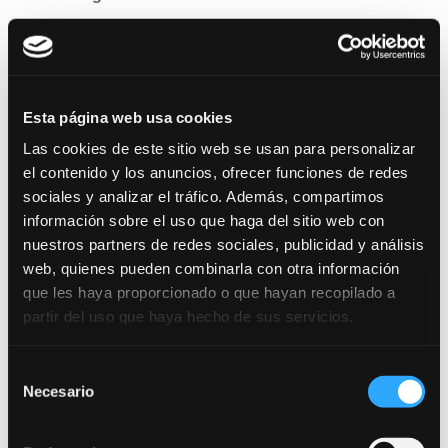
Plazas convocadas:
99
Distribución por OEP:
OEP 2023: 34 plazas
Esta página web usa cookies
OEP 2024: 19 plazas
Las cookies de este sitio web se usan para personalizar
el contenido y los anuncios, ofrecer funciones de redes
OEP 2025: 46 plazas
sociales y analizar el tráfico. Además, compartimos
información sobre el uso que haga del sitio web con
Reserva específica:
1 plaza reservada a
nuestros partners de redes sociales, publicidad y análisis
víctimas de violencia.
web, quienes pueden combinarla con otra información
que les haya proporcionado o que hayan recopilado a
Esta categoría es la que se corresponde con
partir del uso que haya hecho de sus servicios.
el ámbito de
limpieza / servicios
domésticos
dentro de la Administración
Selección
Necesario
General de la Comunidad Autónoma de
de
consentimiento
Aragón.