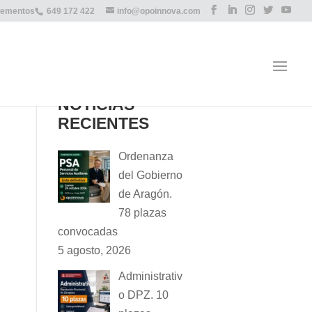
lementos
649 172 422
info@opoinnova.com
NOTICIAS
RECIENTES
Ordenanza
del Gobierno
de Aragón.
78 plazas
convocadas
5 agosto, 2026
Administrativ
o DPZ. 10