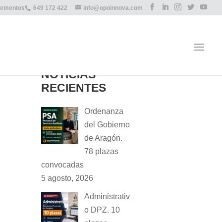
lementos
649 172 422
info@opoinnova.com
NOTICIAS
RECIENTES
Ordenanza
del Gobierno
de Aragón.
78 plazas
convocadas
5 agosto, 2026
Administrativ
o DPZ. 10