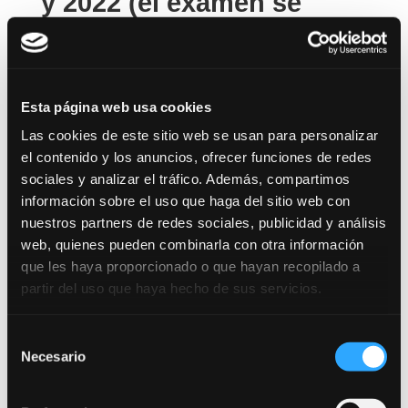
y 2022 (el examen se
realizó en 2023) –
Llamamiento
extraordinario:
Esta página web usa cookies
Las cookies de este sitio web se usan para personalizar
el contenido y los anuncios, ofrecer funciones de redes
sociales y analizar el tráfico. Además, compartimos
información sobre el uso que haga del sitio web con
nuestros partners de redes sociales, publicidad y análisis
web, quienes pueden combinarla con otra información
que les haya proporcionado o que hayan recopilado a
partir del uso que haya hecho de sus servicios.
Selección
Necesario
de
consentimiento