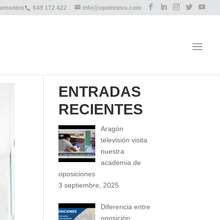
lementos
649 172 422
info@opoinnova.com
ENTRADAS
RECIENTES
Aragón
televisión visita
nuestra
academia de
oposiciones
3 septiembre, 2025
Diferencia entre
oposición,