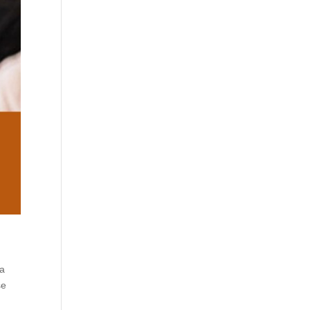
ra
se