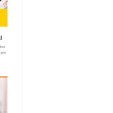
l
bre
 por