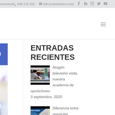
lementos
649 172 422
info@opoinnova.com
ENTRADAS
RECIENTES
Aragón
televisión visita
nuestra
academia de
oposiciones
3 septiembre, 2025
Diferencia entre
oposición,