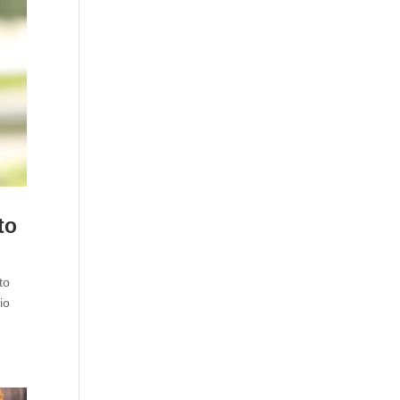
to
to
io