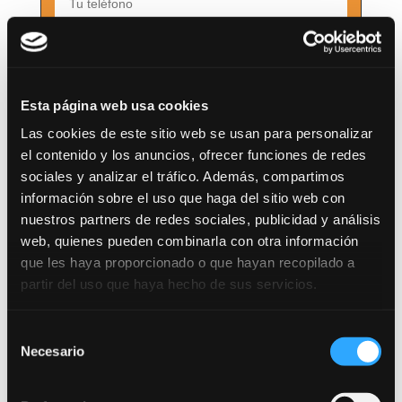
He leído y acepto la
Política de
privacidad
Esta página web usa cookies
Las cookies de este sitio web se usan para personalizar
el contenido y los anuncios, ofrecer funciones de redes
sociales y analizar el tráfico. Además, compartimos
información sobre el uso que haga del sitio web con
nuestros partners de redes sociales, publicidad y análisis
web, quienes pueden combinarla con otra información
Oposiciones
que les haya proporcionado o que hayan recopilado a
partir del uso que haya hecho de sus servicios.
Diputación Huesca
Selección
Administrativo
Necesario
de
Diputación Huesca
consentimiento