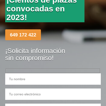
convocadas en
2023!
649 172 422
¡Solicita información
sin compromiso!